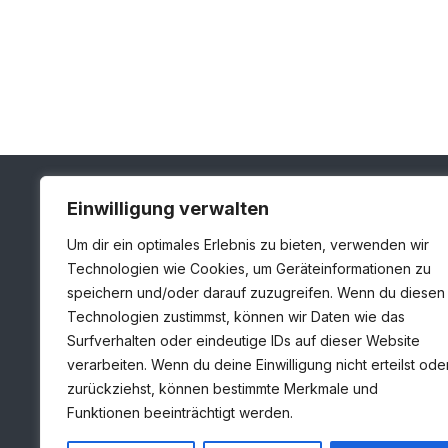
Einwilligung verwalten
Um dir ein optimales Erlebnis zu bieten, verwenden wir
Technologien wie Cookies, um Geräteinformationen zu
speichern und/oder darauf zuzugreifen. Wenn du diesen
Adresse
Technologien zustimmst, können wir Daten wie das
Londoner Straße 1, 48455 Bad Bentheim
Surfverhalten oder eindeutige IDs auf dieser Website
verarbeiten. Wenn du deine Einwilligung nicht erteilst ode
+49 5924 7859930
zurückziehst, können bestimmte Merkmale und
info@huiskamp-infra.de
Funktionen beeinträchtigt werden.