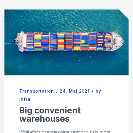
Transportation
/
24. Mai 2021
/
by
infra
Big convenient
warehouses
Whitefish orangespine unicorn fish mola